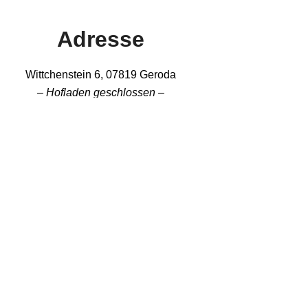
Adresse
Wittchenstein 6, 07819 Geroda
– Hofladen geschlossen –
Büro 08 – 16 Uhr
Ab 14.11.2025 Saisonstart
ferstedt | Jenaer Str. 80, 99441 Umpferstedt
An der Kreuzung B7 & B87
Mo. – Sa. 09 – 18 Uhr
Sonn-, Feier- & Brückentage 10 – 16 Uhr
In Google Maps ansehen