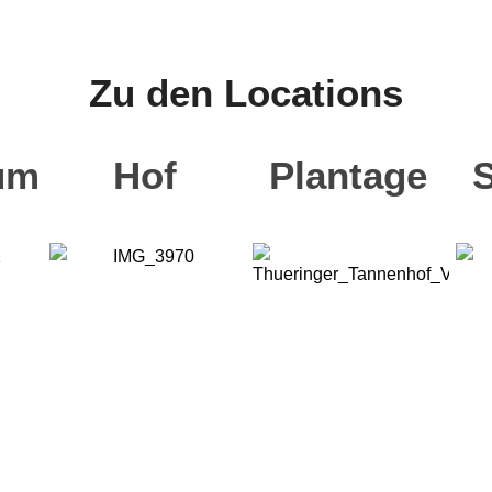
Zu den Locations
um
Hof
Plantage
Wir verwenden Cookies
Wir können diese zur Analyse unserer Besucherdaten
platzieren, um unsere Website zu verbessern, personalisierte
Inhalte anzuzeigen und Ihnen ein großartiges Website-Erlebnis
zu bieten. Für weitere Informationen zu den von uns
verwendeten Cookies öffnen Sie die Einstellungen.
Cookies auswählen
Alle akzeptieren