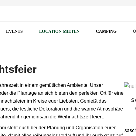
EVENTS
LOCATION MIETEN
CAMPING
Ü
tsfeier
 Jahreszeit in einem gemütlichen Ambiente! Unser
der die Plantage an sich bieten den perfekten Ort für eine
S
nachtsfeier im Kreise euer Liebsten. Genießt das
euers, die festliche Dekoration und die warme Atmosphäre
ährend ihr gemeinsam die Weihnachtszeit feiert.
am steht euch bei der Planung und Organisation eurer
sasc
ite, damit alles reibungslos verläuft und ihr euch ganz auf